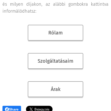
és milyen díjakon, az alábbi gombokra kattintva
informálódhatsz:
Rólam
Szolgáltatásaim
Árak
Share