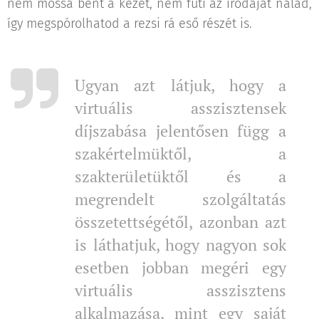
nem mossa bent a kezét, nem fűti az irodáját nálad,
így megspórolhatod a rezsi rá eső részét is.
Ugyan azt látjuk, hogy a
virtuális asszisztensek
díjszabása jelentősen függ a
szakértelmüktől, a
szakterületüktől és a
megrendelt szolgáltatás
összetettségétől, azonban azt
is láthatjuk, hogy nagyon sok
esetben jobban megéri egy
virtuális asszisztens
alkalmazása, mint egy saját