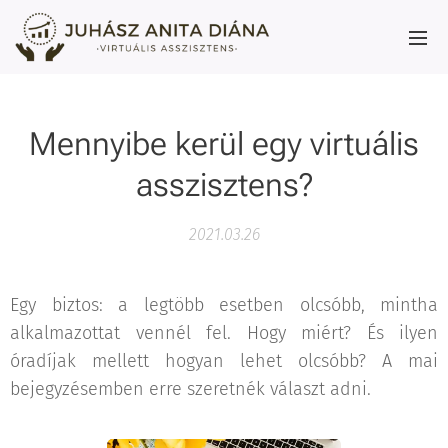
Mennyibe kerül egy virtuális
asszisztens?
2021.03.26
Egy biztos: a legtöbb esetben olcsóbb, mintha
alkalmazottat vennél fel. Hogy miért? És ilyen
óradíjak mellett hogyan lehet olcsóbb? A mai
bejegyzésemben erre szeretnék választ adni.