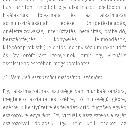
havi szinten. Emellett egy alkalmazott esetében a
kiválasztás folyamata és az alkalmazás
adminisztrálásának lépései (hirdetésfeladás,
önéletrajzolvasás, interjúztatás, betanítás, próbaidő,
bérszámfejtés, könyvelés, felmondások,
kilépőpapírok stb.) jelentős mennyiségű munkát, időt
és így erőforrást igényelnek, amit egy virtuális
asszisztens esetében megspórolhatsz.
/3. Nem kell eszközöket biztosítani számára:
Egy alkalmazottnak szüksége van munkaállomásra,
megfelelő asztalra és székre, jó minőségű gépre,
egérre, billentyűzetre és feladatkörtől függően egyéb
eszközökre egyaránt. Egy virtuális asszisztens a saját
eszközeivel dolgozik, így nem kell ezeket az