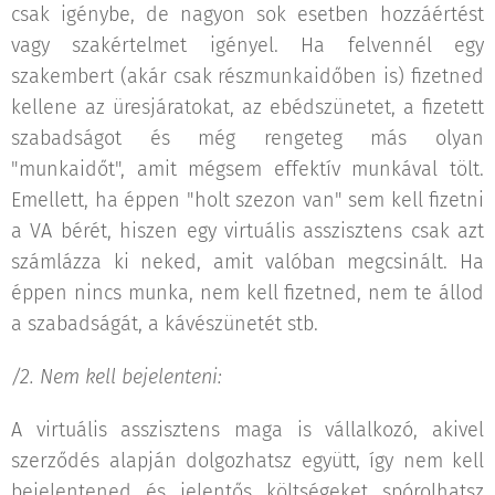
csak igénybe, de nagyon sok esetben hozzáértést
vagy szakértelmet igényel. Ha felvennél egy
szakembert (akár csak részmunkaidőben is) fizetned
kellene az üresjáratokat, az ebédszünetet, a fizetett
szabadságot és még rengeteg más olyan
"munkaidőt", amit mégsem effektív munkával tölt.
Emellett, ha éppen "holt szezon van" sem kell fizetni
a VA bérét, hiszen egy virtuális asszisztens csak azt
számlázza ki neked, amit valóban megcsinált. Ha
éppen nincs munka, nem kell fizetned, nem te állod
a szabadságát, a kávészünetét stb.
/2. Nem kell bejelenteni:
A virtuális asszisztens maga is vállalkozó, akivel
szerződés alapján dolgozhatsz együtt, így nem kell
bejelentened és jelentős költségeket spórolhatsz