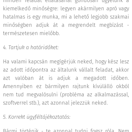
minden feladat ellátásánál gondosan ügyelünk a
kiemelkedő minőségre: legyen akármilyen apró vagy
hatalmas is egy munka, mi a lehető legjobb szakmai
minőségben adjuk át a megrendelt megbízást -
természetesen mielőbb.
4. Tartjuk a határidőket:
Ha valami kapcsán megígérjük neked, hogy kész lesz
az adott időpontra az általunk vállalt feladat, akkor
azt valóban át is adjuk a megadott időben.
Amennyiben ez bármilyen rajtunk kívülálló okból
nem tud megvalósulni (probléma az alkalmazással,
szoftverrel stb.), azt azonnal jelezzük neked.
5. Korrekt ügyféltájékoztatás:
Bármi történik - te azonnal tudni fogsz róla. Nem