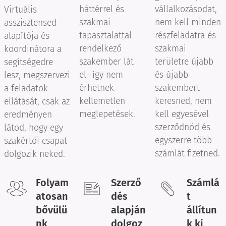
háttérrel és
vállalkozásodat,
Virtuális
szakmai
nem kell minden
asszisztensed
tapasztalattal
részfeladatra és
alapítója és
rendelkező
szakmai
koordinátora a
szakember lát
területre újabb
segítségedre
el- így nem
és újabb
lesz, megszervezi
érhetnek
szakembert
a feladatok
kellemetlen
keresned, nem
ellátását, csak az
meglepetések.
kell egyesével
eredményen
szerződnöd és
látod, hogy egy
egyszerre több
szakértői csapat
számlát fizetned.
dolgozik neked.
Folyam
Szerző
Számlá
atosan
dés
t
bővülü
alapján
állítun
nk
dolgoz
k ki