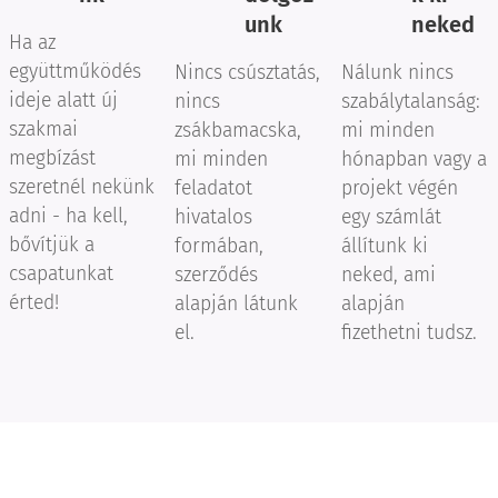
unk
neked
Ha az
együttműködés
Nincs csúsztatás,
Nálunk nincs
ideje alatt új
nincs
szabálytalanság:
szakmai
zsákbamacska,
mi minden
megbízást
mi minden
hónapban vagy a
szeretnél nekünk
feladatot
projekt végén
adni - ha kell,
hivatalos
egy számlát
bővítjük a
formában,
állítunk ki
csapatunkat
szerződés
neked, ami
érted!
alapján látunk
alapján
el.
fizethetni tudsz.