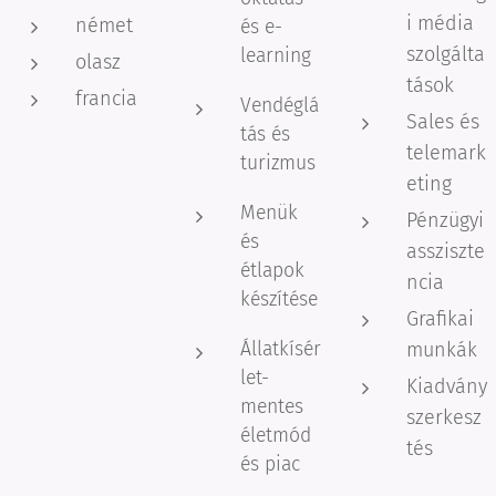
i média
német
és e-
szolgálta
learning
olasz
tások
francia
Vendéglá
Sales és
tás és
telemark
turizmus
eting
Menük
Pénzügyi
és
assziszte
étlapok
ncia
készítése
Grafikai
Állatkísér
munkák
let-
Kiadvány
mentes
szerkesz
életmód
tés
és piac