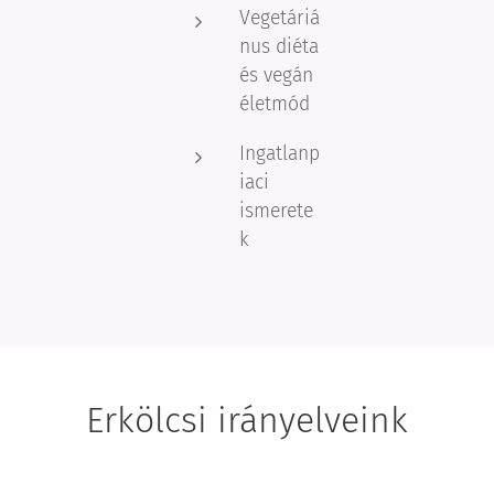
Vegetáriá
nus diéta
és vegán
életmód
Ingatlanp
iaci
ismerete
k
Erkölcsi irányelveink