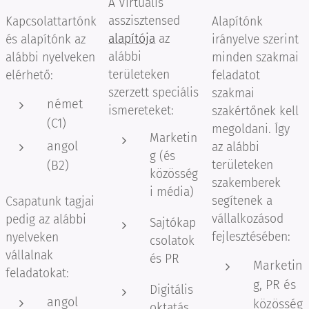
A Virtuális
asszisztensed
Kapcsolattartónk
Alapítónk
alapítója
az
és alapítónk az
irányelve szerint
alábbi
alábbi nyelveken
minden szakmai
területeken
elérhető:
feladatot
szerzett speciális
szakmai
német
ismereteket:
szakértőnek kell
(C1)
megoldani. Így
Marketin
angol
az alábbi
g (és
(B2)
területeken
közösség
szakemberek
i média)
segítenek a
Csapatunk tagjai
vállalkozásod
pedig az alábbi
Sajtókap
fejlesztésében:
nyelveken
csolatok
vállalnak
és PR
Marketin
feladatokat:
g, PR és
Digitális
angol
közösség
oktatás