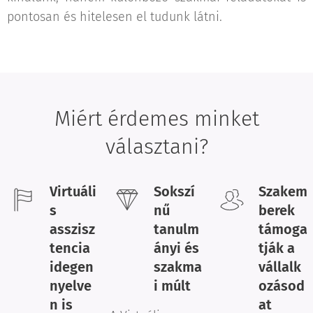
pontosan és hitelesen el tudunk látni.
Miért érdemes minket
választani?
Virtuáli
Sokszí
Szakem
s
nű
berek
asszisz
tanulm
támoga
tencia
ányi és
tják a
i
degen
szakma
vállalk
nyelve
i múlt
ozásod
n is
at