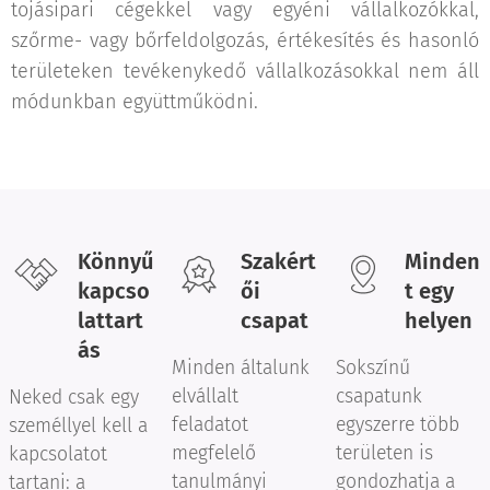
tojásipari cégekkel vagy egyéni vállalkozókkal,
szőrme- vagy bőrfeldolgozás, értékesítés és hasonló
területeken tevékenykedő vállalkozásokkal nem áll
módunkban együttműködni.
Könnyű
Szakért
Minden
kapcso
ői
t egy
lattart
csapat
helyen
ás
Minden általunk
Sokszínű
elvállalt
csapatunk
Neked csak egy
feladatot
egyszerre több
személlyel kell a
megfelelő
területen is
kapcsolatot
tanulmányi
gondozhatja a
tartani: a