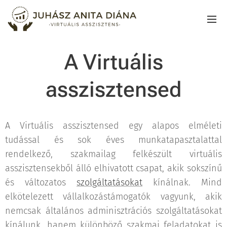
A Virtuális
asszisztensed
A Virtuális asszisztensed egy alapos elméleti
tudással és sok éves munkatapasztalattal
rendelkező, szakmailag felkészült virtuális
asszisztensekből álló elhivatott csapat, akik sokszínű
és változatos
szolgáltatásokat
kínálnak. Mind
elkötelezett vállalkozástámogatók vagyunk, akik
nemcsak általános adminisztrációs szolgáltatásokat
kínálunk, hanem különböző szakmai feladatokat is