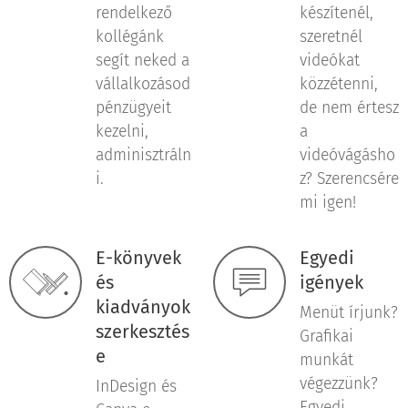
rendelkező
készítenél,
kollégánk
szeretnél
segít neked a
videókat
vállalkozásod
közzétenni,
pénzügyeit
de nem értesz
kezelni,
a
adminisztráln
videóvágásho
i.
z? Szerencsére
mi igen!
E-könyvek
Egyedi
és
igények
kiadványok
Menüt írjunk?
szerkesztés
Grafikai
e
munkát
végezzünk?
InDesign és
Egyedi