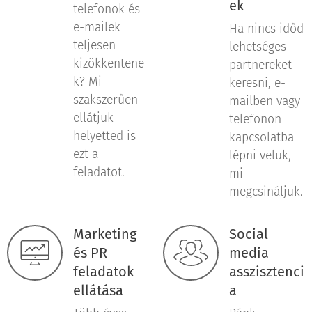
ek
telefonok és
e-mailek
Ha nincs időd
teljesen
lehetséges
kizökkentene
partnereket
k? Mi
keresni, e-
szakszerűen
mailben vagy
ellátjuk
telefonon
helyetted is
kapcsolatba
ezt a
lépni velük,
feladatot.
mi
megcsináljuk.
Marketing
Social
és PR
media
feladatok
asszisztenci
ellátása
a