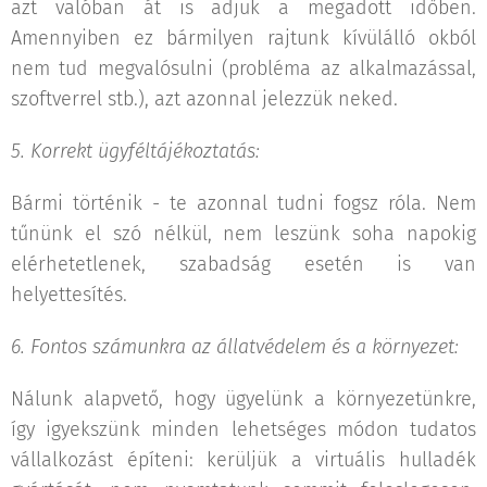
azt valóban át is adjuk a megadott időben.
Amennyiben ez bármilyen rajtunk kívülálló okból
nem tud megvalósulni (probléma az alkalmazással,
szoftverrel stb.), azt azonnal jelezzük neked.
5. Korrekt ügyféltájékoztatás:
Bármi történik - te azonnal tudni fogsz róla. Nem
tűnünk el szó nélkül, nem leszünk soha napokig
elérhetetlenek, szabadság esetén is van
helyettesítés.
6. Fontos számunkra az állatvédelem és a környezet
:
Nálunk alapvető, hogy ügyelünk a környezetünkre,
így igyekszünk minden lehetséges módon tudatos
vállalkozást építeni: kerüljük a virtuális hulladék