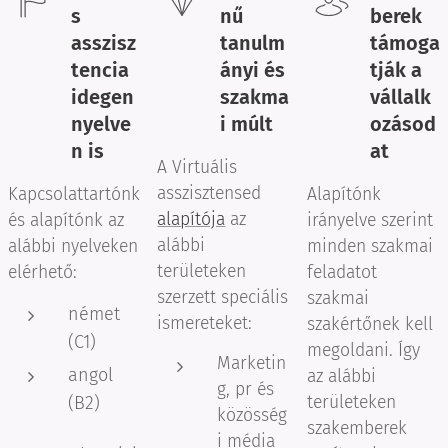
s
nű
berek
asszisz
tanulm
támoga
tencia
ányi és
tják a
i
degen
szakma
vállalk
nyelve
i múlt
ozásod
n is
at
A Virtuális
asszisztensed
Kapcsolattartónk
Alapítónk
alapítója
az
és alapítónk az
irányelve szerint
alábbi
alábbi nyelveken
minden szakmai
területeken
elérhető:
feladatot
szerzett speciális
szakmai
német
ismereteket:
szakértőnek kell
(C1)
megoldani. Így
Marketin
angol
az alábbi
g, pr és
(B2)
területeken
közösség
szakemberek
i média