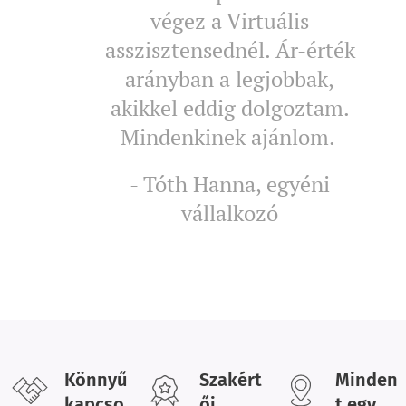
végez a Virtuális
asszisztensednél. Ár-érték
arányban a legjobbak,
akikkel eddig dolgoztam.
Mindenkinek ajánlom.
- Tóth Hanna, egyéni
vállalkozó
Könnyű
Szakért
Minden
kapcso
ői
t egy