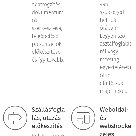
van
adatrögzítés,
szükséged
dokumentum
heti pár
ok
órában?
szerkesztése,
Legyen szó
begépelése,
asztalfoglalás
prezentációk
ról vagy
előkészítése -
meeting
és így tovább.
egyeztetésekr
ől mi
elintézzük
majd neked.
Szállásfogla
Weboldal-
lás, utazás
és
előkészítés
webshopke
zelés