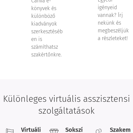
Canva e-
igényeid
könyvek és
vannak? Írj
különböző
nekünk és
kiadványok
megbeszéljük
szerkesztéséb
a részleteket!
en is
számíthatsz
szakértőnkre.
Különleges virtuális asszisztensi
szolgáltatások
Virtuáli
Sokszí
Szakem