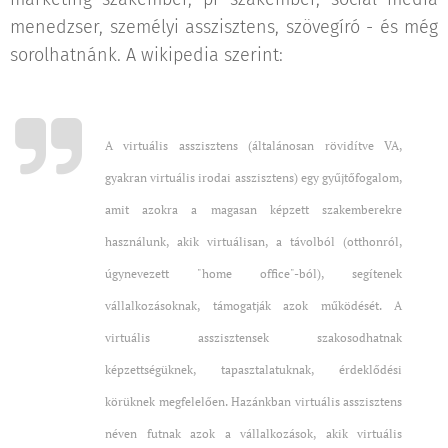
menedzser, személyi asszisztens, szövegíró - és még
sorolhatnánk. A wikipedia szerint:
A
virtuális asszisztens
(általánosan rövidítve
VA
,
gyakran
virtuális irodai asszisztens
) egy gyűjtőfogalom,
amit azokra a magasan képzett szakemberekre
használunk, akik virtuálisan, a távolból (otthonról,
úgynevezett "home office"-ból), segítenek
vállalkozásoknak, támogatják azok működését. A
virtuális asszisztensek szakosodhatnak
képzettségüknek, tapasztalatuknak, érdeklődési
körüknek megfelelően. Hazánkban virtuális asszisztens
néven futnak azok a vállalkozások, akik virtuális