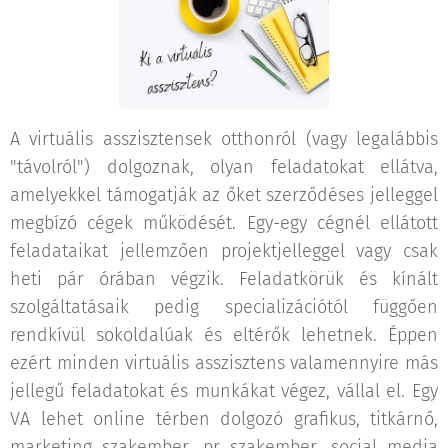
A virtuális asszisztensek otthonról (vagy legalábbis
"távolról") dolgoznak, olyan feladatokat ellátva,
amelyekkel támogatják az őket szerződéses jelleggel
megbízó cégek működését. Egy-egy cégnél ellátott
feladataikat jellemzően projektjelleggel vagy csak
heti pár órában végzik. Feladatkörük és kínált
szolgáltatásaik pedig specializációtól függően
rendkívül sokoldalúak és eltérők lehetnek. Éppen
ezért minden virtuális asszisztens valamennyire más
jellegű feladatokat és munkákat végez, vállal el. Egy
VA lehet online térben dolgozó grafikus, titkárnő,
marketing szakember, pr szakember, social media