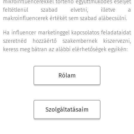
mikroinfluencerekkel történő együttműködés esélyét
feltétlenül szabad elvetni, illetve a
makroinfluencerek értékét sem szabad alábecsülni.
Ha influencer marketinggel kapcsolatos feladataidat
szeretnéd hozzáértő szakembernek kiszervezni,
keress meg bátran az alábbi elérhetőségek egyikén:
Rólam
Szolgáltatásaim