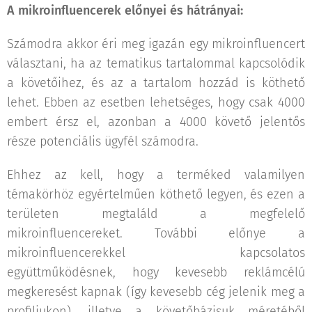
A mikroinfluencerek előnyei és hátrányai:
Számodra akkor éri meg igazán egy mikroinfluencert
választani, ha az tematikus tartalommal kapcsolódik
a követőihez, és az a tartalom hozzád is köthető
lehet. Ebben az esetben lehetséges, hogy csak 4000
embert érsz el, azonban a 4000 követő jelentős
része potenciális ügyfél számodra.
Ehhez az kell, hogy a terméked valamilyen
témakörhöz egyértelműen köthető legyen, és ezen a
területen megtaláld a megfelelő
mikroinfluencereket. További előnye a
mikroinfluencerekkel kapcsolatos
együttműködésnek, hogy kevesebb reklámcélú
megkeresést kapnak (így kevesebb cég jelenik meg a
profiljukon), illetve a követőbázisuk méretéből