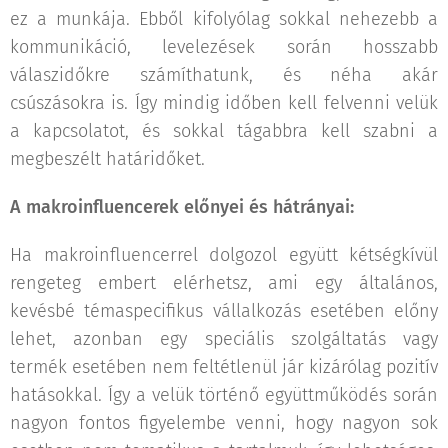
ez a munkája. Ebből kifolyólag sokkal nehezebb a
kommunikáció, levelezések során hosszabb
válaszidőkre számíthatunk, és néha akár
csúszásokra is. Így mindig időben kell felvenni velük
a kapcsolatot, és sokkal tágabbra kell szabni a
megbeszélt határidőket.
A makroinfluencerek előnyei és hátrányai:
Ha makroinfluencerrel dolgozol együtt kétségkívül
rengeteg embert elérhetsz, ami egy általános,
kevésbé témaspecifikus vállalkozás esetében előny
lehet, azonban egy speciális szolgáltatás vagy
termék esetében nem feltétlenül jár kizárólag pozitív
hatásokkal. Így a velük történő együttműködés során
nagyon fontos figyelembe venni, hogy nagyon sok