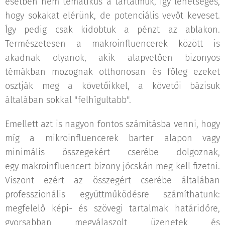
esetben nem tematikus a tartalmuk, így lehetséges,
hogy sokakat elérünk, de potenciális vevőt keveset.
Így pedig csak kidobtuk a pénzt az ablakon.
Természetesen a makroinfluencerek között is
akadnak olyanok, akik alapvetően bizonyos
témákban mozognak otthonosan és főleg ezeket
osztják meg a követőikkel, a követői bázisuk
általában sokkal "felhígultabb".
Emellett azt is nagyon fontos számításba venni, hogy
míg a mikroinfluencerek barter alapon vagy
minimális összegekért cserébe dolgoznak,
egy makroinfluencert bizony jócskán meg kell fizetni.
Viszont ezért az összegért cserébe általában
professzionális együttműködésre számíthatunk:
megfelelő képi- és szövegi tartalmak határidőre,
gyorsabban megválaszolt üzenetek és