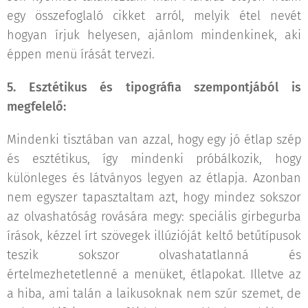
egy összefoglaló cikket arról, melyik étel nevét
hogyan írjuk helyesen, ajánlom mindenkinek, aki
éppen menü írását tervezi.
5. Esztétikus és tipográfia szempontjából is
megfelelő:
Mindenki tisztában van azzal, hogy egy jó étlap szép
és esztétikus, így mindenki próbálkozik, hogy
különleges és látványos legyen az étlapja. Azonban
nem egyszer tapasztaltam azt, hogy mindez sokszor
az olvashatóság rovására megy: speciális girbegurba
írások, kézzel írt szövegek illúzióját keltő betűtípusok
teszik sokszor olvashatatlanná és
értelmezhetetlenné a menüket, étlapokat. Illetve az
a hiba, ami talán a laikusoknak nem szúr szemet, de