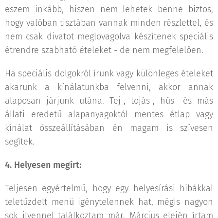
eszem inkább, hiszen nem lehetek benne biztos,
hogy valóban tisztában vannak minden részlettel, és
nem csak divatot meglovagolva készítenek speciális
étrendre szabható ételeket - de nem megfelelően.
Ha speciális dolgokról írunk vagy különleges ételeket
akarunk a kínálatunkba felvenni, akkor annak
alaposan járjunk utána. Tej-, tojás-, hús- és más
állati eredetű alapanyagoktól mentes étlap vagy
kínálat összeállításában én magam is szívesen
segítek.
4. Helyesen megírt:
Teljesen egyértelmű, hogy egy helyesírási hibákkal
teletűzdelt menü igénytelennek hat, mégis nagyon
sok ilyennel találkoztam már. Március elején írtam