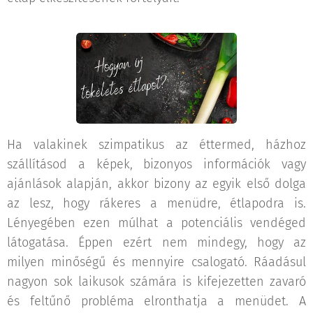
Ha valakinek szimpatikus az éttermed, házhoz
szállításod a képek, bizonyos információk vagy
ajánlások alapján, akkor bizony az egyik első dolga
az lesz, hogy rákeres a menüdre, étlapodra is.
Lényegében ezen múlhat a potenciális vendéged
látogatása. Éppen ezért nem mindegy, hogy az
milyen minőségű és mennyire csalogató. Ráadásul
nagyon sok laikusok számára is kifejezetten zavaró
és feltűnő probléma elronthatja a menüdet. A