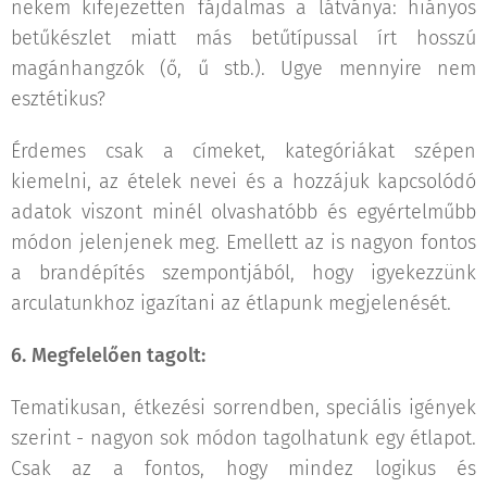
nekem kifejezetten fájdalmas a látványa: hiányos
betűkészlet miatt más betűtípussal írt hosszú
magánhangzók (ő, ű stb.). Ugye mennyire nem
esztétikus?
Érdemes csak a címeket, kategóriákat szépen
kiemelni, az ételek nevei és a hozzájuk kapcsolódó
adatok viszont minél olvashatóbb és egyértelműbb
módon jelenjenek meg. Emellett az is nagyon fontos
a brandépítés szempontjából, hogy igyekezzünk
arculatunkhoz igazítani az étlapunk megjelenését.
6. Megfelelően tagolt:
Tematikusan, étkezési sorrendben, speciális igények
szerint - nagyon sok módon tagolhatunk egy étlapot.
Csak az a fontos, hogy mindez logikus és