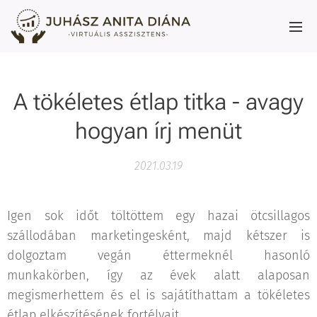
A tökéletes étlap titka - avagy
hogyan írj menüt
2021.03.19
Igen sok időt töltöttem egy hazai ötcsillagos
szállodában marketingesként, majd kétszer is
dolgoztam vegán éttermeknél hasonló
munkakörben, így az évek alatt alaposan
megismerhettem és el is sajátíthattam a tökéletes
étlap elkészítésének fortélyait.