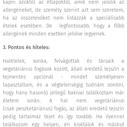
kapni azoktól az étlapoktól, amik nem jelölik az
allergéneket, de személy szerint azt sem szeretem,
ha az összetevőket nem listázzák a speciálisabb
ételek esetében. De legfontosabb, hogy a főbb
allergének minden esetben jelölve legyenek.
3. Pontos és hiteles:
Halételek, sonka, felvágottak és társaik a
vegetáriánus fogások között, állati eredetű tejszín a
tejmentes opciónál - mindet személyesen
tapasztaltam, és a végtelenségig tudnám sorolni,
hogy hány hasonló jellegű bakival találkoztam már
életem során. A hal nem vegetáriánus
(csak peszketáriánus) fogás, az állati eredetű tejszín
pedig tartalmaz tejet és így tovább. Ha ilyennel
találkozom egy helyen, én kisétálok és máshol